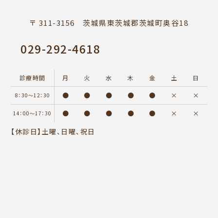
〒 311-3156 茨城県東茨城郡茨城町奥谷18
029-292-4618
診療時間
月
火
水
木
金
土
日
●
●
●
●
●
×
×
8：30～12：30
●
●
●
●
●
×
×
14：00～17：30
【休診日】土曜、日曜、祝日