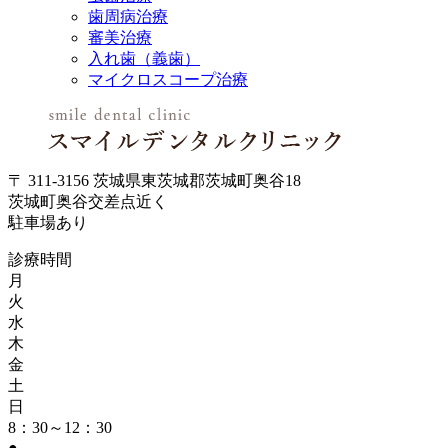
歯周病治療
審美治療
入れ歯（義歯）
マイクロスコープ治療
〒 311-3156 茨城県東茨城郡茨城町奥谷18
茨城町奥谷交差点近く
駐車場あり
診療時間
月
火
水
木
金
土
日
8：30～12：30
●