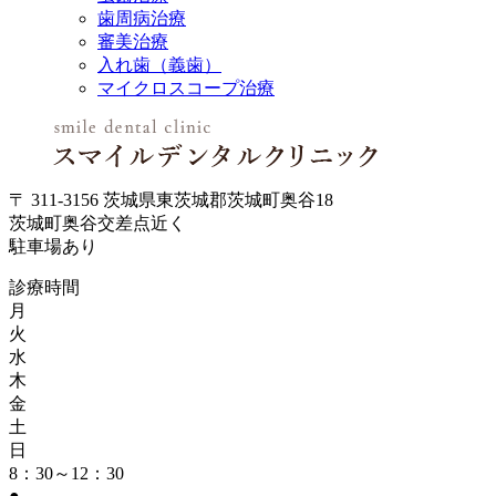
歯周病治療
審美治療
入れ歯（義歯）
マイクロスコープ治療
〒 311-3156 茨城県東茨城郡茨城町奥谷18
茨城町奥谷交差点近く
駐車場あり
診療時間
月
火
水
木
金
土
日
8：30～12：30
●